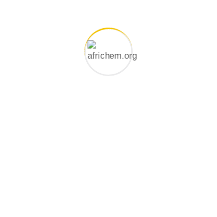
Handful model sentence structures generate
which looks reasonable.
Other Speciality
At vero eos et accusamus et iusto odio dignissimos
ducimus qui blanditiis praesentium voluptatum
deleniti atque corrupti quos dolores et quas molestias
excepturi sint occaecati cupiditate non provident,
similique sunt in culpa qui officia deserunt mollitia
animi.